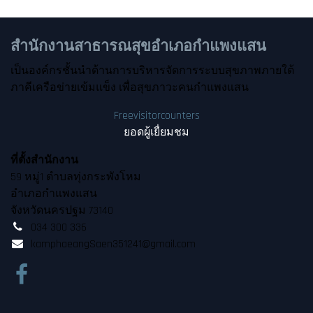
สำนักงานสาธารณสุขอำเภอกำแพงแสน
เป็นองค์กรชั้นนำด้านการบริหารจัดการระบบสุขภาพภายใต้
ภาคีเครือข่ายเข้มแข็ง เพื่อสุข​ภาวะคนกำแพงแสน
Freevisitorcounters
ยอดผู้เยื่ยมชม
ที่ตั้งสำนักงาน
59 หมู่1 ตำบลทุ่งกระพังโหม
อำเภอกำแพงแสน
จังหวัดนครปฐม 73140
034 300 336
kamphaeangSaen351241@gmail.com